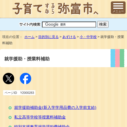
メニュー
現在の位置：
ホーム
>
目的別に見る
>
あずける
>
小・中学校
> 就学援助・授業
料補助
就学援助・授業料補助
ページID Y2000283
就学援助補助金(新入学学用品費の入学前支給)
私立高等学校等授業料補助金
特別支援教育就学奨励費補助金