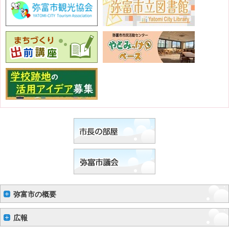
（7月31日）
2027年版愛知県手帳・あいち県勢要覧2027の予約申込受付
更新
中
（7月31日）
かんがるーかふぇを開催します。
（7月30日）
新規
弥富市の概要
広報