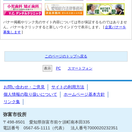
バナー掲載やリンク先のサイト内容については市が保証するものではありませ
ん。バナーをクリックすると新しいウインドウで表示します。 [
企業バナーを
募集します
]
このページのトップへ戻る
表示
PC
スマートフォン
お問い合わせ・ご意見
サイトの利用方法
個人情報の取り扱いについて
ホームページ基本方針
リンク集
弥富市役所
〒498-8501 愛知県弥富市前ケ須町南本田335
電話番号 0567-65-1111（代表） 法人番号7000020232351