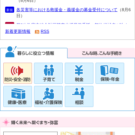
（8月6日）
各災害等における救援金・義援金の募金受付について
（8月6
新規
日）
第3次弥富市総合計画策定支援業務委託の契約候補者が決ま
更新
りました
（8月6日）
新着更新情報
RSS
地域計画 変更協議の場・変更案の公告・縦覧・変更に係る
更新
公告について
（8月6日）
廃食用油の回収
（8月6日）
更新
令和9年度採用弥富市職員を募集します【応募受付期間終
更新
了】
（8月5日）
公立保育所見学会を行います
（8月4日）
更新
音声で「広報やとみ8月号」が聞けます
（8月1日）
更新
最高裁判決を踏まえた保護費の追加給付について
（7月31
新規
日）
水稲カメムシ防除の農薬散布実施について【市江地区他】
更新
（7月31日）
水稲カメムシ防除の農薬散布実施について【十四山地区他】
更新