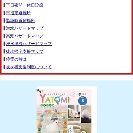
平日夜間・休日診療
市指定避難所
緊急時避難場所
洪水ハザードマップ
高潮ハザードマップ
浸水津波ハザードマップ
徒歩帰宅支援マップ
停電の時は
被災者支援制度について