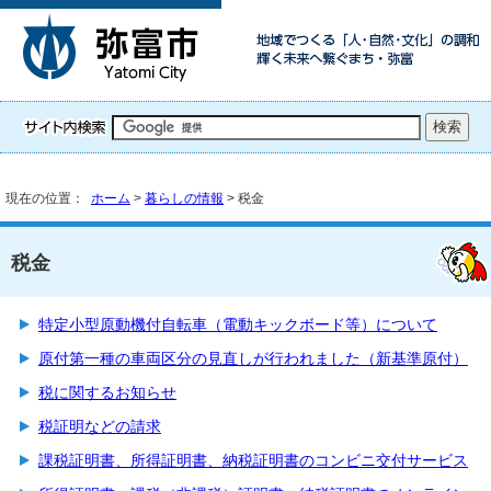
現在の位置：
ホーム
>
暮らしの情報
> 税金
税金
特定小型原動機付自転車（電動キックボード等）について
原付第一種の車両区分の見直しが行われました（新基準原付）
税に関するお知らせ
税証明などの請求
課税証明書、所得証明書、納税証明書のコンビニ交付サービス