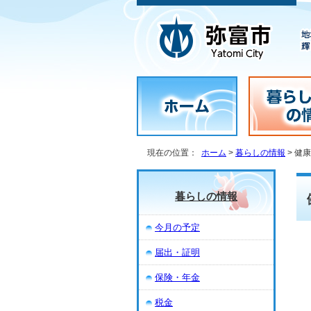
現在の位置：
ホーム
>
暮らしの情報
> 健
暮らしの情報
今月の予定
届出・証明
保険・年金
税金