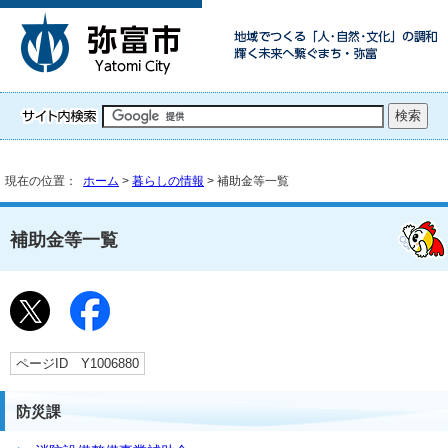
現在の位置：
ホーム
>
暮らしの情報
> 補助金等一覧
補助金等一覧
ページID Y1006880
防災課