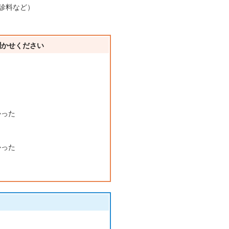
診料など）
聞かせください
かった
かった