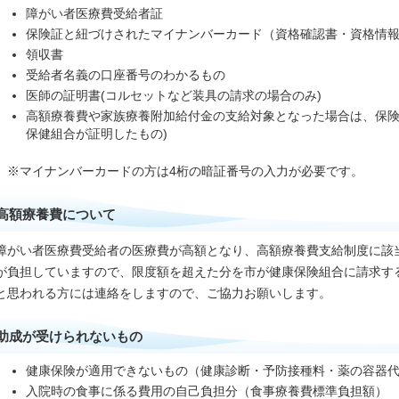
障がい者医療費受給者証
保険証と紐づけされたマイナンバーカード（資格確認書・資格情
領収書
受給者名義の口座番号のわかるもの
医師の証明書(コルセットなど装具の請求の場合のみ)
高額療養費や家族療養附加給付金の支給対象となった場合は、保険
保健組合が証明したもの)
※マイナンバーカードの方は4桁の暗証番号の入力が必要です。
高額療養費について
障がい者医療費受給者の医療費が高額となり、高額療養費支給制度に該
が負担していますので、限度額を超えた分を市が健康保険組合に請求す
と思われる方には連絡をしますので、ご協力お願いします。
助成が受けられないもの
健康保険が適用できないもの（健康診断・予防接種料・薬の容器
入院時の食事に係る費用の自己負担分（食事療養費標準負担額）