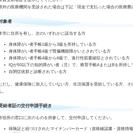
県外の医療機関を受診された場合は下記「現金で支払った場合の医療費
対象者
本市に住所を有し、次のいずれかに該当する方
身体障がい者手帳1級から3級を所持している方
身体障がい者手帳4級で腎臓機能障がいとされている方
身体障がい者手帳4級から6級で、進行性筋萎縮症とされている方
IQが50以下の知的障がい者（児）で、療育手帳AまたはBを所持し
自閉症状群と診断されている方
ただし、健康保険に加入していない方、生活保護を受給している方、そ
ん。
受給者証の交付申請手続き
市役所の窓口に次のものを持参して、交付申請してください。
保険証と紐づけされたマイナンバーカード（資格確認書・資格情