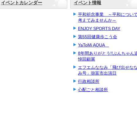
イベントカレンダー
イベント情報
平和祈念事業 ～平和につい
考えてみませんか～
ENJOY SPORTS DAY
第55回健康歩こう会
YaToMi AQUA
8年間ありがとう!!ぶんちゃん
悼回顧展
エフエムななみ「飛び出せな
み号」弥富市出演日
行政相談所
心配ごと相談所