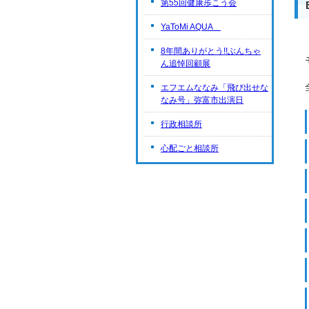
第55回健康歩こう会
YaToMi AQUA
8年間ありがとう!!ぶんちゃ
ん追悼回顧展
エフエムななみ「飛び出せな
なみ号」弥富市出演日
行政相談所
心配ごと相談所