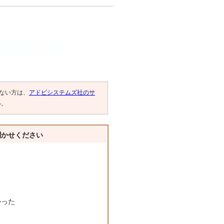
でない方は、
アドビシステムズ社のサ
い。
聞かせください
かった