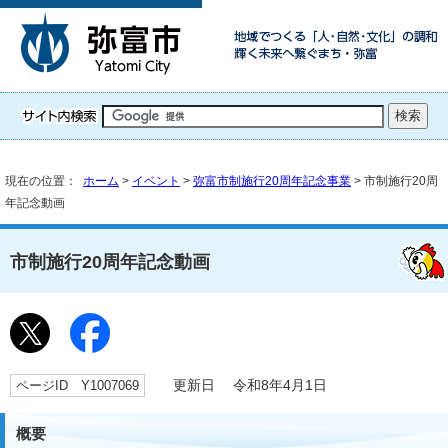
現在の位置：
ホーム
>
イベント
>
弥富市制施行20周年記念事業
> 市制施行20周
年記念動画
市制施行20周年記念動画
ページID Y1007069
更新日 令和8年4月1日
概要