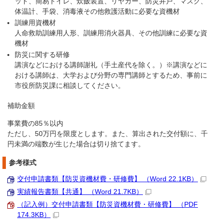
ッド、簡易トイレ、炊飯装置、リヤカー、防災井戸、マスク、
体温計、手袋、消毒液その他救護活動に必要な資機材
訓練用資機材
人命救助訓練用人形、訓練用消火器具、その他訓練に必要な資
機材
防災に関する研修
講演などにおける講師謝礼（手土産代を除く。）※講演などに
おける講師は、大学および分野の専門講師とするため、事前に
市役所防災課に相談してください。
補助金額
事業費の85％以内
ただし、50万円を限度とします。また、算出された交付額に、千
円未満の端数が生じた場合は切り捨てます。
参考様式
交付申請書類【防災資機材費・研修費】 （Word 22.1KB）
実績報告書類【共通】 （Word 21.7KB）
（記入例）交付申請書類【防災資機材費・研修費】 （PDF
174.3KB）