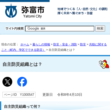
現在の位置：
ホーム
>
暮らしの情報
>
防災・安全・消防
>
防災
>
共助に関する
こと（町内、学区でできる防災）
> 自主防災組織とは？
自主防災組織とは？
ページID Y1000547
更新日 令和8年4月10日
自主防災組織って何？