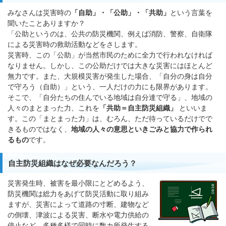
みなさんは災害時の
「自助」・「公助」・「共助」
という言葉を
聞いたことありますか？
「公助というのは、公共の防災機関、例えば消防、警察、自衛隊
による災害時の救助活動などをさします。
災害時、この「公助」が当然市民のために全力で行われなければ
なりません。しかし、この公助だけでは大きな災害にはほとんど
無力です。また、大規模災害が発生した場合、「自分の身は自分
で守ろう（自助）」という、一人だけの力にも限界があります。
そこで、「自分たちの住んでいる地域は自分達で守る」、地域の
人々のまとまった力、これを
「共助＝自主防災組織」
といいま
す。この「まとまった力」は、むろん、ただ待っているだけでで
きるものではなく、
地域の人々の意思といきごみと協力で作られ
るもの
です。
自主防災組織はなぜ必要なんだろう？
災害発生時、被害を最小限にとどめるよう、
防災機関は総力をあげて防災活動に取り組み
ますが、災害によって道路の寸断、建物など
の倒壊、津波による災害、断水や電力供給の
停止など、多種多様で同時に数カ所発生する