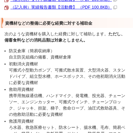
（記入例）実績報告書類【活動費】 （PDF 100.8KB）
資機材などの整備に必要な経費に対する補助金
次のような資機材を購入した経費に対して補助します。
ただし、
備蓄食料などの消耗品類は対象としません。
防災倉庫（簡易収納庫）
自主防災組織の備蓄、資機材倉庫
初動消火資機材
可搬式小型動力ポンプ、可搬式散水装置、大型消火器、スタン
ドパイプ、組立型水槽、ホースボックス、その他初期消火活動
に必要な資機材
救助用資機材
携帯用無線通信機、ハンドマイク、発電機、投光器、チェーン
ソー、エンジンカッター、可搬式ウインチ、チェーンブロッ
ク、ジャッキ、担架、梯子、救命ロープ、油圧式救助器具、そ
の他救助活動に必要な資機材
救護用資機材
ろ水器、救急医療セット、防水シート、揚水機、毛布、簡易ベ