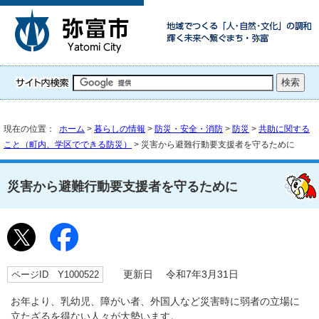
現在の位置：
ホーム
>
暮らしの情報
>
防災・安全・消防
>
防災
>
共助に関する
こと（町内、学区でできる防災）
> 災害から避難行動要支援者を守るために
災害から避難行動要支援者を守るために
ページID Y1000522
更新日 令和7年3月31日
お年より、乳幼児、障がい者、外国人など災害時に弱者の立場に
立たざるを得ない人々が大勢います。