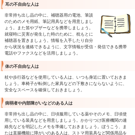
耳の不自由な人は
非常持ち出し品の中に、補聴器用の電池、筆談
のためのメモ用紙、筆記用具などを用意しまし
ょう。また笛やブザーなどを携帯しましょう。
就寝時に災害が発生した時のために、枕もとに
補聴器を置きましょう。情報を入手したり自分
から状況を連絡できるように、文字情報が受信・発信できる携帯
電話やファクスなどを活用しましょう。
体の不自由な人は
杖や歩行器などを使用している人は、いつも身近に置いておきま
しょう。車椅子が転倒した家具などの下敷きにならないように、
安全なスペースを確保しておきましょう。
病弱者や内部障がいなどのある人は
非常持ち出し品の中に、日頃服用している薬やそのメモ、日頃使
用している装具などを用意しましょう。かかりつけ医療機関の連
絡先などを明記したメモを準備しておきましょう。ぼうこう、ま
たは直腸機能に障がいのある人は、ストマ用装具など関係用品を