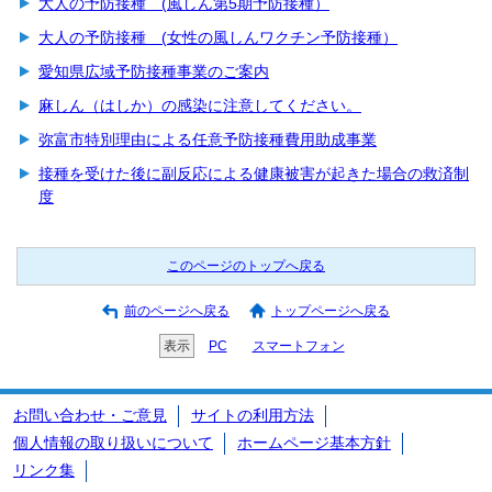
大人の予防接種 (風しん第5期予防接種）
大人の予防接種 (女性の風しんワクチン予防接種）
愛知県広域予防接種事業のご案内
麻しん（はしか）の感染に注意してください。
弥富市特別理由による任意予防接種費用助成事業
接種を受けた後に副反応による健康被害が起きた場合の救済制
度
このページのトップへ戻る
前のページへ戻る
トップページへ戻る
表示
PC
スマートフォン
お問い合わせ・ご意見
サイトの利用方法
個人情報の取り扱いについて
ホームページ基本方針
リンク集