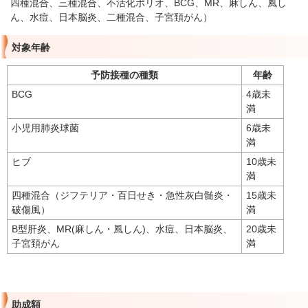
四種混合、三種混合、不活化ポリオ、BCG、MR、麻しん、風し
ん、水痘、日本脳炎、二種混合、子宮頚がん）
対象年齢
予防接種の種類
年齢
BCG
4歳未
満
小児用肺炎球菌
6歳未
満
ヒブ
10歳未
満
四種混合（ジフテリア・百日せき・急性灰白髄炎・
15歳未
破傷風）
満
B型肝炎、MR(麻しん・風しん)、水痘、日本脳炎、
20歳未
子宮頚がん
満
助成額