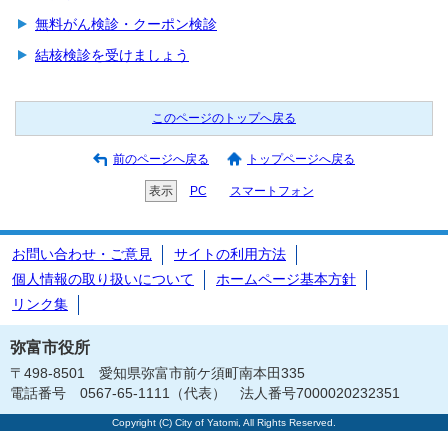
無料がん検診・クーポン検診
結核検診を受けましょう
このページのトップへ戻る
前のページへ戻る
トップページへ戻る
表示
PC
スマートフォン
お問い合わせ・ご意見
サイトの利用方法
個人情報の取り扱いについて
ホームページ基本方針
リンク集
弥富市役所
〒498-8501 愛知県弥富市前ケ須町南本田335
電話番号 0567-65-1111（代表） 法人番号7000020232351
Copyright (C) City of Yatomi, All Rights Reserved.