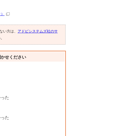
ク）
でない方は、
アドビシステムズ社のサ
い。
聞かせください
かった
かった