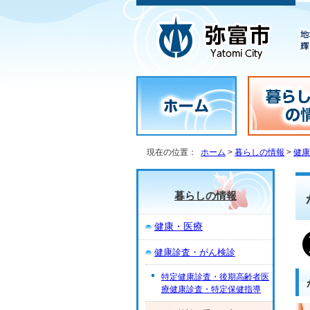
現在の位置：
ホーム
>
暮らしの情報
>
健康
暮らしの情報
健康・医療
健康診査・がん検診
特定健康診査・後期高齢者医
療健康診査・特定保健指導