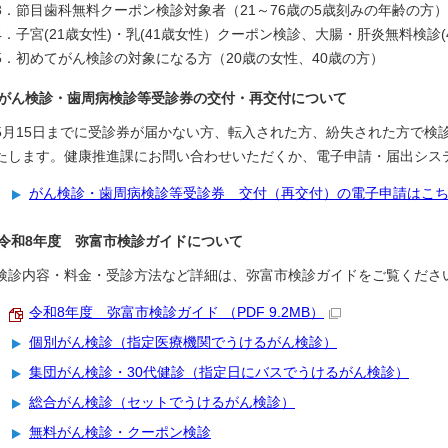
3．節目歯科無料クーポン検診対象者（21～76歳の5歳刻みの年齢の方）
4．子宮(21歳女性)・乳(41歳女性）クーポン検診、大腸・肝炎無料検診(
5．初めてがん検診の対象になる方（20歳の女性、40歳の方）
がん検診・歯周病検診等受診券の交付・再交付について
5月15日までに受診券が届かない方、転入された方、紛失された方で検
たします。健康推進課にお問い合わせいただくか、電子申請・届出シス
がん検診・歯周病検診等受診券 交付（再交付）の電子申請はこ
令和8年度 弥富市検診ガイドについて
検診内容・料金・受診方法など詳細は、弥富市検診ガイドをご覧くださ
令和8年度 弥富市検診ガイド （PDF 9.2MB）
個別がん検診（指定医療機関でうけるがん検診）
集団がん検診・30代健診（指定日にバスでうけるがん検診）
総合がん検診（セットでうけるがん検診）
無料がん検診・クーポン検診