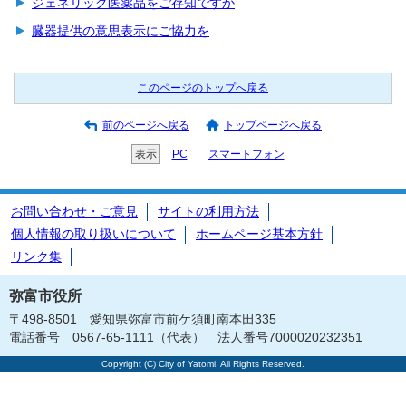
ジェネリック医薬品をご存知ですか
臓器提供の意思表示にご協力を
このページのトップへ戻る
前のページへ戻る
トップページへ戻る
表示
PC
スマートフォン
お問い合わせ・ご意見
サイトの利用方法
個人情報の取り扱いについて
ホームページ基本方針
リンク集
弥富市役所
〒498-8501 愛知県弥富市前ケ須町南本田335
電話番号 0567-65-1111（代表） 法人番号7000020232351
Copyright (C) City of Yatomi, All Rights Reserved.