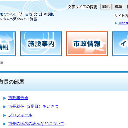
Transl
部屋
市長の部屋
市政報告会
市長就任（2期目）あいさつ
プロフィール
市長の氏名の表示などについて