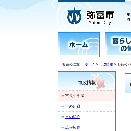
現在の位置：
ホーム
>
市政情報
> 市長の
市政情報
市長の部屋
市の組織
市の紹介
広報広聴