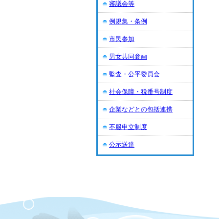
審議会等
例規集・条例
市民参加
男女共同参画
監査・公平委員会
社会保障・税番号制度
企業などとの包括連携
不服申立制度
公示送達