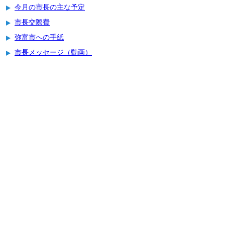
今月の市長の主な予定
市長交際費
弥富市への手紙
市長メッセージ（動画）