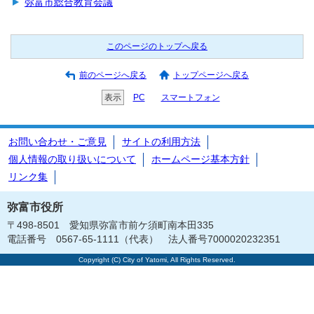
弥富市総合教育会議
このページのトップへ戻る
前のページへ戻る
トップページへ戻る
表示
PC
スマートフォン
お問い合わせ・ご意見
サイトの利用方法
個人情報の取り扱いについて
ホームページ基本方針
リンク集
弥富市役所
〒498-8501 愛知県弥富市前ケ須町南本田335
電話番号 0567-65-1111（代表） 法人番号7000020232351
Copyright (C) City of Yatomi, All Rights Reserved.