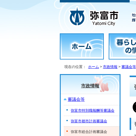
現在の位置：
ホーム
>
市政情報
>
審議会等
市政情報
審議会等
弥富市特別職報酬等審議会
弥富市都市計画審議会
弥富市総合計画審議会