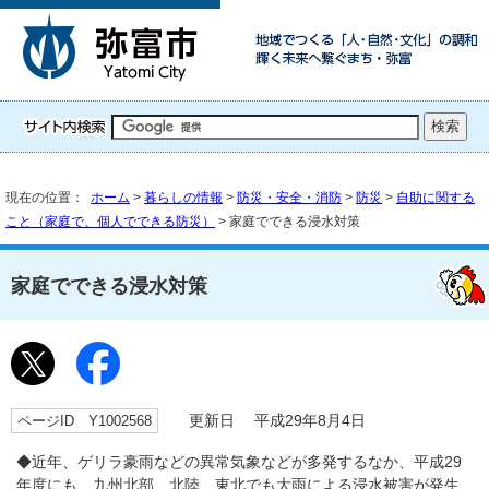
現在の位置：
ホーム
>
暮らしの情報
>
防災・安全・消防
>
防災
>
自助に関する
こと（家庭で、個人でできる防災）
> 家庭でできる浸水対策
家庭でできる浸水対策
ページID Y1002568
更新日 平成29年8月4日
◆近年、ゲリラ豪雨などの異常気象などが多発するなか、平成29
年度にも、九州北部、北陸、東北でも大雨による浸水被害が発生