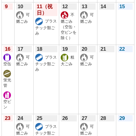
9
10
11
（祝
12
13
14
15
日）
可
不
可
プラス
燃ごみ
燃ごみ
燃ごみ
（空缶・
チック類ご
空ビンを
み
除く）
16
17
18
19
20
21
22
可
プラス
粗
可
空缶
燃ごみ
チック類ご
大ごみ
燃ごみ
み
蛍光
管
空ビ
ン
23
24
25
26
27
28
29
可
プラス
可
燃ごみ
チック類ご
燃ごみ