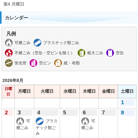
第4 月曜日
カレンダー
凡例
可燃ごみ
プラスチック類ごみ
不燃ごみ（空缶・空ビンを除く）
粗大ごみ
空缶
蛍光管
空ビン
紙・布類
2026年
8月
日曜
月曜日
火曜日
水曜日
木曜日
金曜日
土曜日
日
1
2
3
4
5
6
7
8
可
プラス
可
燃ごみ
チック類ご
燃ごみ
み