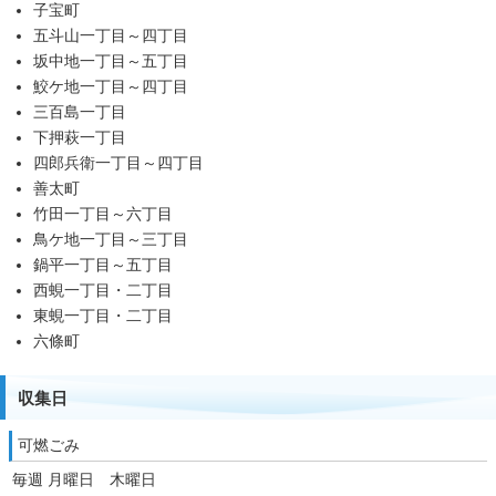
子宝町
五斗山一丁目～四丁目
坂中地一丁目～五丁目
鮫ケ地一丁目～四丁目
三百島一丁目
下押萩一丁目
四郎兵衛一丁目～四丁目
善太町
竹田一丁目～六丁目
鳥ケ地一丁目～三丁目
鍋平一丁目～五丁目
西蜆一丁目・二丁目
東蜆一丁目・二丁目
六條町
収集日
可燃ごみ
毎週 月曜日 木曜日