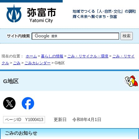
現在の位置：
ホーム
>
暮らしの情報
>
ごみ・リサイクル・環境
>
ごみ・リサイ
クル
>
ごみ
>
ごみカレンダー
> G地区
G地区
ページID Y1000413
更新日 令和8年4月1日
ごみのお知らせ