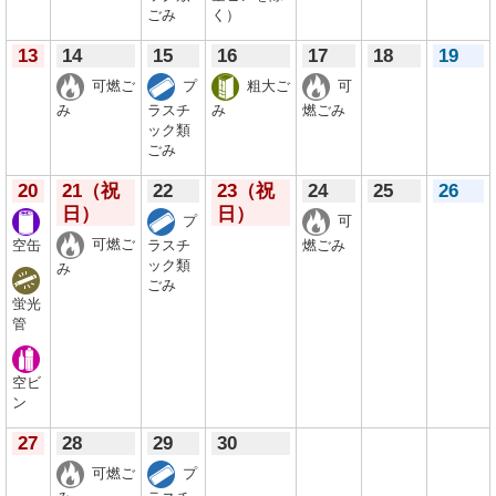
ごみ
く）
13
14
15
16
17
18
19
可燃ご
プ
粗大ご
可
み
ラスチ
み
燃ごみ
ック類
ごみ
20
21
（祝
22
23
（祝
24
25
26
日）
日）
プ
可
可燃ご
空缶
ラスチ
燃ごみ
ック類
み
ごみ
蛍光
管
空ビ
ン
27
28
29
30
可燃ご
プ