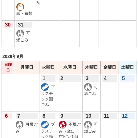
み
紙・布類
30
31
可
燃ごみ
2026年
9月
日曜
月曜日
火曜日
水曜日
木曜日
金曜日
土曜日
日
1
2
3
4
5
プ
可
ラスチ
燃ごみ
ック類
ごみ
6
7
8
9
10
11
12
可燃ご
プ
不燃ご
可
み
ラスチ
み（空缶・
燃ごみ
ック類
空ビンを除