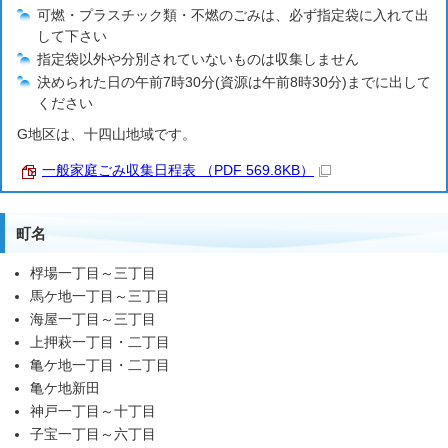
可燃・プラスチック類・不燃のごみは、必ず指定袋に入れて出
して下さい
指定袋以外や分別されていないものは収集しません
決められた日の午前7時30分(資源は午前8時30分)までに出して
ください
G地区は、十四山地域です。
一般家庭ごみ収集日程表 （PDF 569.8KB）
町名
桴場一丁目～三丁目
馬ケ地一丁目～三丁目
海屋一丁目～三丁目
上押萩一丁目・二丁目
亀ケ地一丁目・二丁目
亀ケ地新田
神戸一丁目～十丁目
子宝一丁目～六丁目