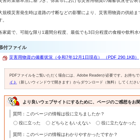
災害対策基本法に基づき、弥富市における災害用物資の備蓄状況を公表
大規模災害発生時は道路の寸断などの影響により、災害用物資の供給ま
す。
各家庭で、可能な限り1週間分程度、最低でも3日分程度の食糧や飲料水
添付ファイル
災害用物資の備蓄状況（令和7年12月1日現在） （PDF 290.1KB）
PDFファイルをご覧いただく場合には、Adobe Readerが必要です。お持ち
イト
（新しいウィンドウで開きます）からダウンロード（無料）してくださ
より良いウェブサイトにするために、ページのご感想をお
質問：このページの情報は役に立ちましたか？
役に立った
どちらともいえない
役に立たなかった
質問：このページの情報はわかりやすかったですか？