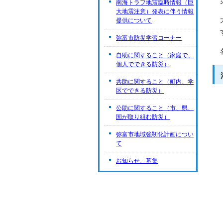
南海トラフ地震臨時情報（巨
大地震注意）発表に伴う情報
提供について
弥富市防災学習コーナー
自助に関すること（家庭で、
個人でできる防災）
共助に関すること（町内、学
区でできる防災）
公助に関すること（市、県、
国が取り組む防災）
弥富市地域強靭化計画につい
て
お知らせ、募集