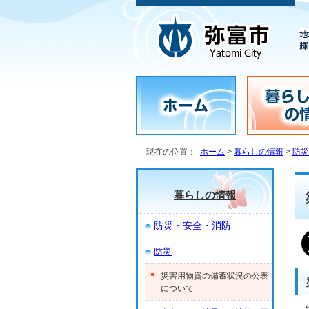
現在の位置：
ホーム
>
暮らしの情報
>
防災
暮らしの情報
防災・安全・消防
防災
災害用物資の備蓄状況の公表
について