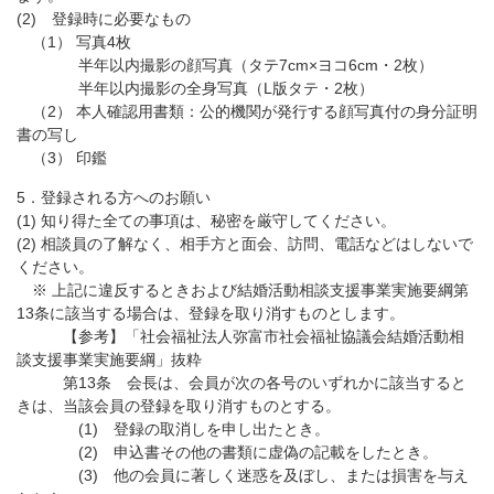
(2) 登録時に必要なもの
（1） 写真4枚
半年以内撮影の顔写真（タテ7cm×ヨコ6cm・2枚）
半年以内撮影の全身写真（L版タテ・2枚）
（2） 本人確認用書類：公的機関が発行する顔写真付の身分証明
書の写し
（3） 印鑑
5．登録される方へのお願い
(1) 知り得た全ての事項は、秘密を厳守してください。
(2) 相談員の了解なく、相手方と面会、訪問、電話などはしないで
ください。
※ 上記に違反するときおよび結婚活動相談支援事業実施要綱第
13条に該当する場合は、登録を取り消すものとします。
【参考】「社会福祉法人弥富市社会福祉協議会結婚活動相
談支援事業実施要綱」抜粋
第13条 会長は、会員が次の各号のいずれかに該当すると
きは、当該会員の登録を取り消すものとする。
(1) 登録の取消しを申し出たとき。
(2) 申込書その他の書類に虚偽の記載をしたとき。
(3) 他の会員に著しく迷惑を及ぼし、または損害を与え