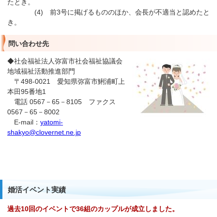
たとき。
(4) 前3号に掲げるもののほか、会長が不適当と認めたと
き。
問い合わせ先
◆社会福祉法人弥富市社会福祉協議会
地域福祉活動推進部門
〒498-0021 愛知県弥富市鯏浦町上
本田95番地1
電話 0567－65－8105 ファクス
0567－65－8002
E-mail：
yatomi-
shakyo@clovernet.ne.jp
婚活イベント実績
過去10回のイベントで36組のカップルが成立しました。