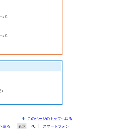
かった
かった
表）
このページのトップへ戻る
へ戻る
表示
PC
スマートフォン