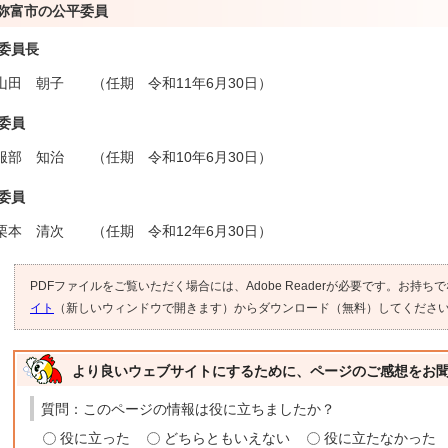
弥富市の公平委員
委員長
山田 朝子 （任期 令和11年6月30日）
委員
服部 知治 （任期 令和10年6月30日）
委員
栗本 清次 （任期 令和12年6月30日）
PDFファイルをご覧いただく場合には、Adobe Readerが必要です。お持ち
イト
（新しいウィンドウで開きます）からダウンロード（無料）してくださ
より良いウェブサイトにするために、ページのご感想をお
質問：このページの情報は役に立ちましたか？
役に立った
どちらともいえない
役に立たなかった