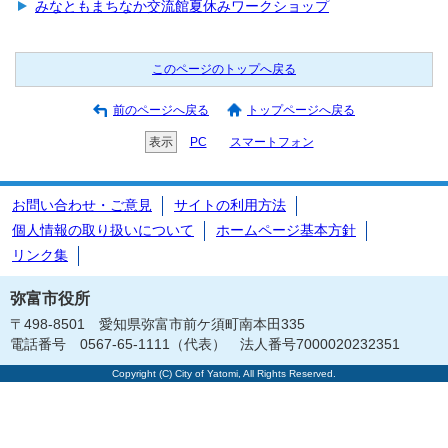
みなともまちなか交流館夏休みワークショップ
このページのトップへ戻る
前のページへ戻る
トップページへ戻る
表示
PC
スマートフォン
お問い合わせ・ご意見
サイトの利用方法
個人情報の取り扱いについて
ホームページ基本方針
リンク集
弥富市役所
〒498-8501 愛知県弥富市前ケ須町南本田335
電話番号 0567-65-1111（代表） 法人番号7000020232351
Copyright (C) City of Yatomi, All Rights Reserved.