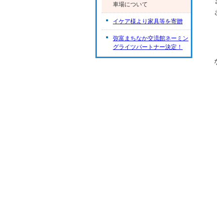
車場について
イケア様より家具等を寄贈
弥富まちなか交流館ネーミン
グライツパートナー決定！