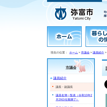
現在の位置：
ホーム
>
市議会
>
議員紹介
>
市議会
議員紹介
議長・副議長
議員名簿一覧表（令和10年2
月29日任期満了）