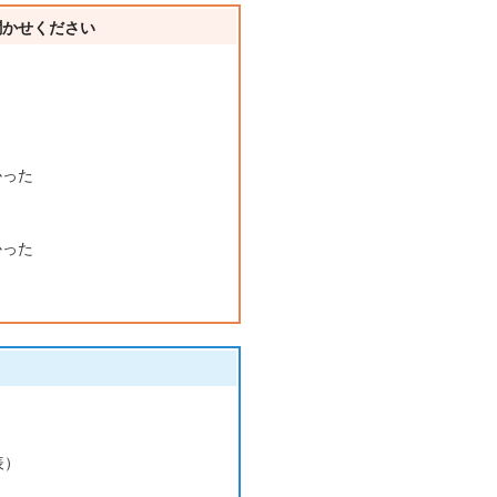
聞かせください
かった
かった
表）