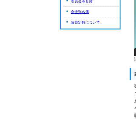
委員会等名簿
会派別名簿
議員定数について