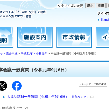
Transl
ット議会中継
>
平成31年・令和元年
> 本会議一般質問（令和元年9月6日）
本会議一般質問（令和元年9月6日）
ページID Y1003438
大原功議員一般質問（令和元年9月6日）
（外部リンク）
・建築違反について