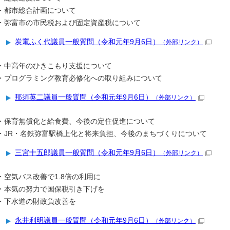
・都市総合計画について
・弥富市の市民税および固定資産税について
炭竃ふく代議員一般質問（令和元年9月6日）
（外部リンク）
・中高年のひきこもり支援について
・プログラミング教育必修化への取り組みについて
那須英二議員一般質問（令和元年9月6日）
（外部リンク）
・保育無償化と給食費、今後の定住促進について
・JR・名鉄弥富駅橋上化と将来負担、今後のまちづくりについて
三宮十五郎議員一般質問（令和元年9月6日）
（外部リンク）
・空気バス改善で1.8倍の利用に
・本気の努力で国保税引き下げを
・下水道の財政負改善を
永井利明議員一般質問（令和元年9月6日）
（外部リンク）