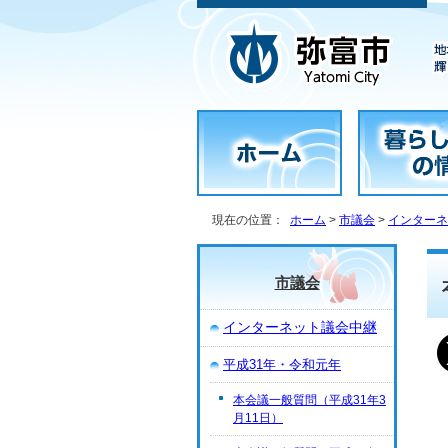
現在の位置：
ホーム
>
市議会
>
インターネ
市議会
インターネット議会中継
平成31年・令和元年
本会議一般質問（平成31年3
月11日）