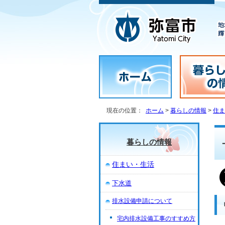
現在の位置：
ホーム
>
暮らしの情報
>
住ま
暮らしの情報
住まい・生活
下水道
排水設備申請について
宅内排水設備工事のすすめ方