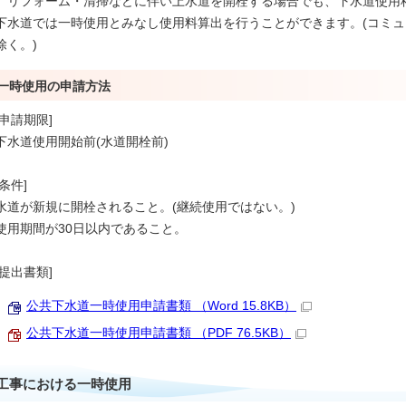
リフォーム・清掃などに伴い上水道を開栓する場合でも、下水道使用
下水道では一時使用とみなし使用料算出を行うことができます。(コミ
除く。)
一時使用の申請方法
[申請期限]
下水道使用開始前(水道開栓前)
[条件]
水道が新規に開栓されること。(継続使用ではない。)
使用期間が30日以内であること。
[提出書類]
公共下水道一時使用申請書類 （Word 15.8KB）
公共下水道一時使用申請書類 （PDF 76.5KB）
工事における一時使用