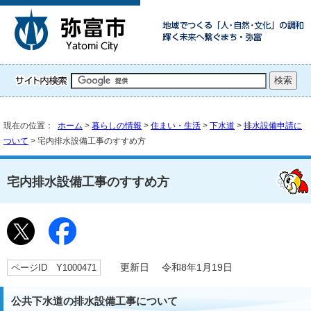
現在の位置：
ホーム
>
暮らしの情報
>
住まい・生活
>
下水道
>
排水設備申請に
ついて
> 宅内排水設備工事のすすめ方
宅内排水設備工事のすすめ方
ページID Y1000471
更新日 令和8年1月19日
公共下水道の排水設備工事について