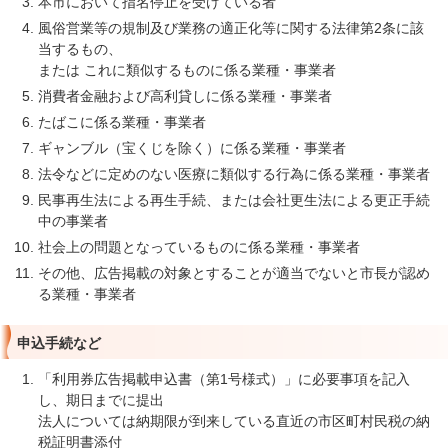
本市において指名停止を受けている者
風俗営業等の規制及び業務の適正化等に関する法律第2条に該
当するもの、
または これに類似するものに係る業種・事業者
消費者金融および高利貸しに係る業種・事業者
たばこに係る業種・事業者
ギャンブル（宝くじを除く）に係る業種・事業者
法令などに定めのない医療に類似する行為に係る業種・事業者
民事再生法による再生手続、または会社更生法による更正手続
中の事業者
社会上の問題となっているものに係る業種・事業者
その他、広告掲載の対象とすることが適当でないと市長が認め
る業種・事業者
申込手続など
「利用券広告掲載申込書（第1号様式）」に必要事項を記入
し、期日までに提出
法人については納期限が到来している直近の市区町村民税の納
税証明書添付