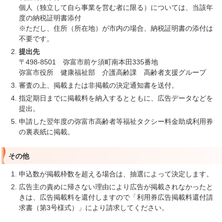
個人（独立して自ら事業を営む者に限る）については、当該年
度の納税証明書添付
※ただし、住所（所在地）が市内の場合、納税証明書の添付は
不要です。
提出先
〒498-8501 弥富市前ケ須町南本田335番地
弥富市役所 健康福祉部 介護高齢課 高齢者支援グループ
審査の上、掲載または非掲載の決定通知書を送付。
指定期日までに掲載料を納入するとともに、広告データなどを
提出。
申請した翌年度の弥富市高齢者等福祉タクシー料金助成利用券
の裏表紙に掲載。
その他
申込数が掲載枠数を超える場合は、抽選によって決定します。
広告主の責めに帰さない理由により広告が掲載されなかったと
きは、広告掲載料を還付しますので「利用券広告掲載料還付請
求書（第3号様式）」により請求してください。