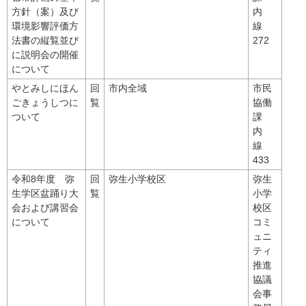
方針（案）及び
内
環境影響評価方
線
法書の縦覧並び
272
に説明会の開催
について
やとみしにほん
回
市内全域
市民
ごきょうしつに
覧
協働
ついて
課
内
線
433
令和8年度 弥
回
弥生小学校区
弥生
生学区盆踊り大
覧
小学
会および講習会
校区
について
コミ
ュニ
ティ
推進
協議
会事