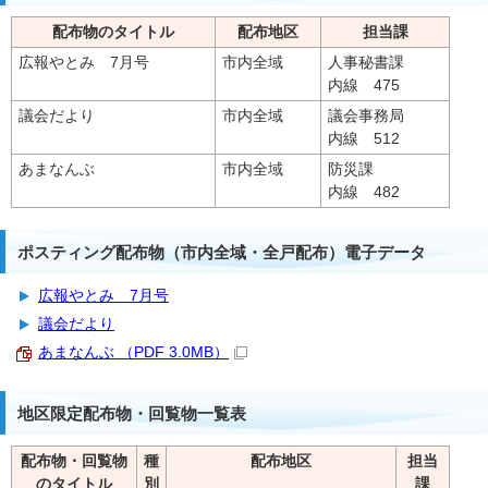
配布物のタイトル
配布地区
担当課
広報やとみ 7月号
市内全域
人事秘書課
内線 475
議会だより
市内全域
議会事務局
内線 512
あまなんぶ
市内全域
防災課
内線 482
ポスティング配布物（市内全域・全戸配布）電子データ
広報やとみ 7月号
議会だより
あまなんぶ （PDF 3.0MB）
地区限定配布物・回覧物一覧表
配布物・回覧物
種
配布地区
担当
のタイトル
別
課