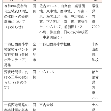
令和8年度市街
回
佐古木1～5、白鳥台、楽荘団
環境
化区域及び周辺
覧
地、東中地、西中地、川平南・
課
の水路への薬剤
東、海老江北・南、中之割西・
内
散布について
東、下之割北・南・東、東弥生
線
（お知らせ）
台、中六1～7、前新田1・2、
7020
小島、弥生台、日の出小学校区
（車新田除く）
十四山西部小学
全
十四山西部小学校区
十四
校閉校イベント
戸
山西
実行委員（住民
配
部小
ボランティア）
布
学校
募集
深夜時間帯にお
回
中六1～5
都市
ける工事のお知
覧
整備
らせ（7月の予
課
定）
内
線
265
一宮西港道路の
回
市内全域
土木
都市計画の基本
覧
課