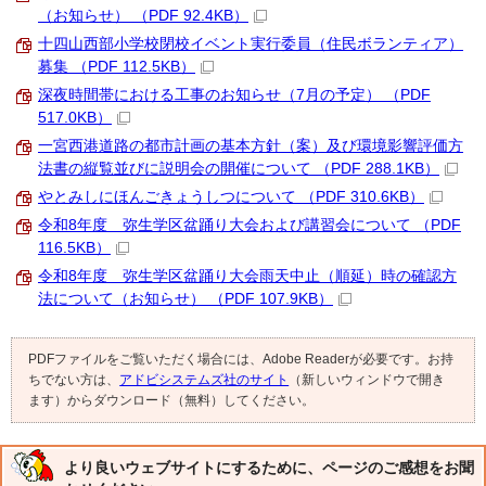
（お知らせ） （PDF 92.4KB）
十四山西部小学校閉校イベント実行委員（住民ボランティア）
募集 （PDF 112.5KB）
深夜時間帯における工事のお知らせ（7月の予定） （PDF
517.0KB）
一宮西港道路の都市計画の基本方針（案）及び環境影響評価方
法書の縦覧並びに説明会の開催について （PDF 288.1KB）
やとみしにほんごきょうしつについて （PDF 310.6KB）
令和8年度 弥生学区盆踊り大会および講習会について （PDF
116.5KB）
令和8年度 弥生学区盆踊り大会雨天中止（順延）時の確認方
法について（お知らせ） （PDF 107.9KB）
PDFファイルをご覧いただく場合には、Adobe Readerが必要です。お持
ちでない方は、
アドビシステムズ社のサイト
（新しいウィンドウで開き
ます）からダウンロード（無料）してください。
より良いウェブサイトにするために、ページのご感想をお聞