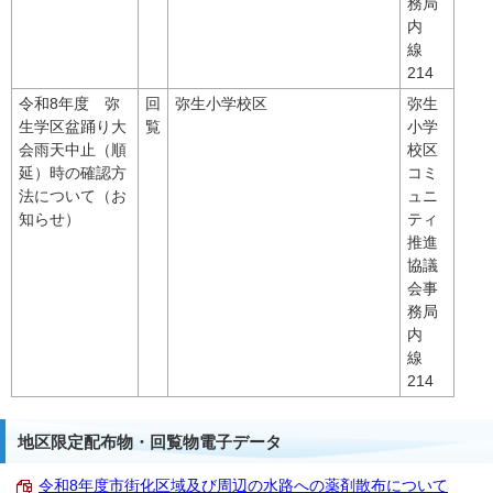
務局
内
線
214
令和8年度 弥
回
弥生小学校区
弥生
生学区盆踊り大
覧
小学
会雨天中止（順
校区
延）時の確認方
コミ
法について（お
ュニ
知らせ）
ティ
推進
協議
会事
務局
内
線
214
地区限定配布物・回覧物電子データ
令和8年度市街化区域及び周辺の水路への薬剤散布について