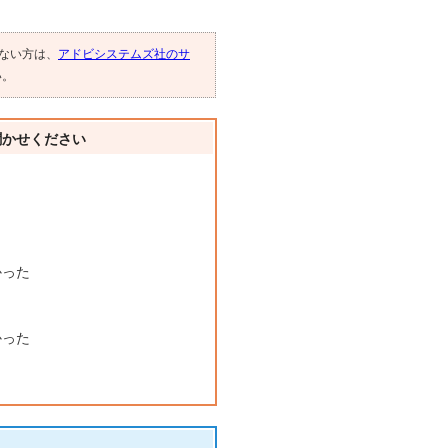
でない方は、
アドビシステムズ社のサ
い。
聞かせください
かった
かった