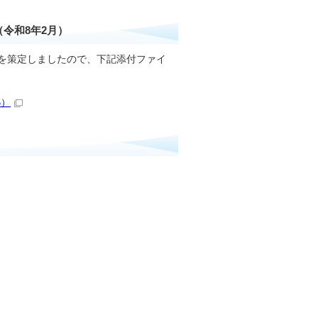
令和8年2月）
度）を策定しましたので、下記添付ファイ
B）