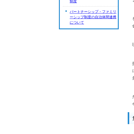
制度
パートナーシップ・ファミリ
ーシップ制度の自治体間連携
について