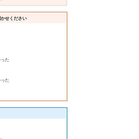
聞かせください
かった
かった