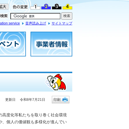
ation service
音声読み上げ
サイトマップ
更新日 令和8年7月21日
印刷
の高度化等私たちを取り巻く社会環境
や、個人の価値観も多様化が進んでい