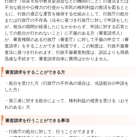
行政庁（弥富市長や教育委員会などの機関のこと）の違法または
不当な処分や公権力の行使から市民の権利利益の救済を図るとと
もに、行政の適正な運営を確保する仕組みとして、行政庁の処分
または行政庁の不作為（法令に基づき行政庁に対して申請をした
が、相当の期間が経過したにもかかわらず、申請に対する応答と
しての処分が行われないこと）に不服のある方（審査請求人）
が、審査権限のある行政庁（審査庁）に対して不服の申立て（審
査請求）をすることができる制度です。この制度は、行政不服審
査法に基づき行われます。行政不服審査制度は、訴訟よりも簡易
迅速な手続きで、審査請求自体に費用はかかりません。
審査請求をすることができる方
・処分を受けた方（行政庁の不作為の場合は、当該処分の申請を
した方）
・第三者に対する処分によって、権利利益の侵害を受ける（おそ
れのある）方
審査請求を行うことができる事項
・行政庁の処分に対して、行うことができます。