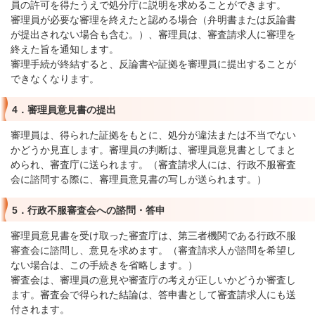
員の許可を得たうえで処分庁に説明を求めることができます。
審理員が必要な審理を終えたと認める場合（弁明書または反論書
が提出されない場合も含む。）、審理員は、審査請求人に審理を
終えた旨を通知します。
審理手続が終結すると、反論書や証拠を審理員に提出することが
できなくなります。
4．審理員意見書の提出
審理員は、得られた証拠をもとに、処分が違法または不当でない
かどうか見直します。審理員の判断は、審理員意見書としてまと
められ、審査庁に送られます。（審査請求人には、行政不服審査
会に諮問する際に、審理員意見書の写しが送られます。）
5．行政不服審査会への諮問・答申
審理員意見書を受け取った審査庁は、第三者機関である行政不服
審査会に諮問し、意見を求めます。（審査請求人が諮問を希望し
ない場合は、この手続きを省略します。）
審査会は、審理員の意見や審査庁の考えが正しいかどうか審査し
ます。審査会で得られた結論は、答申書として審査請求人にも送
付されます。