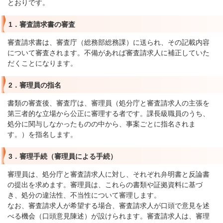
とおりです。
1．審査請求書の審査
審査請求書は、審査庁（総務部総務課）に送られ、その記載内容
について審査されます。不備があれば審査請求人に補正していた
だくことになります。
2．審理員の指名
書類の審査後、審査庁は、審理員（処分庁と審査請求人の主張を
第三者的な立場から公正に審理する者です。課長級職員のうち、
処分に関与しなかったものの中から、事案ごとに指名されま
す。）を指名します。
3．審理手続（審理員による手続）
審理員は、処分庁と審査請求人に対し、それぞれ弁明書と反論書
の提出を求めます。審理員は、これらの書類や証拠資料に基づ
き、処分の違法性、不当性について審理します。
なお、審査請求人が希望する場合、審査請求人が口頭で意見を述
べる機会（口頭意見陳述）が設けられます。審査請求人は、審理