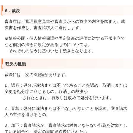
6．裁決
審査庁は、審理員意見書や審査会からの答申の内容を踏まえ、裁
決書を作成し、審査請求人に送付します。
※情報公開・個人情報保護や固定資産の評価に対する不服申立て
など個別の法令に規定があるものについては、
それぞれの法令に基づいた手続きとなります。
裁決の種類
裁決には、次の3種類があります。
1．認容：処分が違法または不当であることを認め、取消しまたは
変更を処分庁に命じるもの。取消しの裁決が
されたときは、行政庁は改めて処分を行います。
2．棄却：処分に違法または不当な点がないことを認め、審査請求
人の主張を退けるもの。
3．却下：審査請求が、審査請求の対象とならない行為を対象とし
ている場合や、法定の期間経過後にされたも