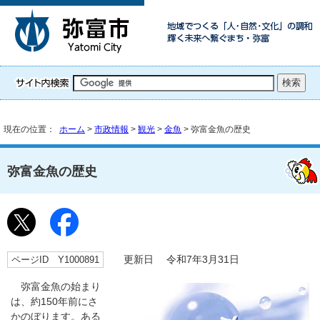
現在の位置：
ホーム
>
市政情報
>
観光
>
金魚
> 弥富金魚の歴史
弥富金魚の歴史
ページID Y1000891
更新日 令和7年3月31日
弥富金魚の始まり
は、約150年前にさ
かのぼります。ある