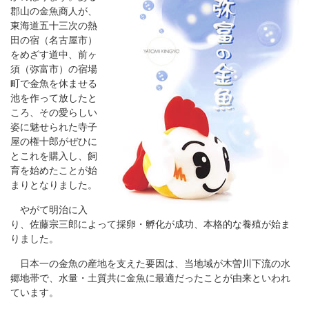
郡山の金魚商人が、
東海道五十三次の熱
田の宿（名古屋市）
をめざす道中、前ヶ
須（弥富市）の宿場
町で金魚を休ませる
池を作って放したと
ころ、その愛らしい
姿に魅せられた寺子
屋の権十郎がぜひに
とこれを購入し、飼
育を始めたことが始
まりとなりました。
やがて明治に入
り、佐藤宗三郎によって採卵・孵化が成功、本格的な養殖が始ま
りました。
日本一の金魚の産地を支えた要因は、当地域が木曽川下流の水
郷地帯で、水量・土質共に金魚に最適だったことが由来といわれ
ています。