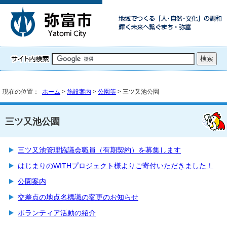
現在の位置：
ホーム
>
施設案内
>
公園等
> 三ツ又池公園
三ツ又池公園
三ツ又池管理協議会職員（有期契約）を募集します
はじまりのWITHプロジェクト様よりご寄付いただきました！
公園案内
交差点の地点名標識の変更のお知らせ
ボランティア活動の紹介