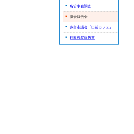
所管事務調査
議会報告会
弥富市議会「出前カフェ」
行政視察報告書