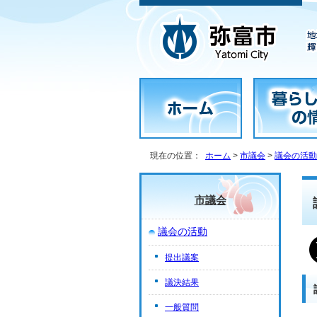
現在の位置：
ホーム
>
市議会
>
議会の活動
市議会
議会の活動
提出議案
議決結果
一般質問