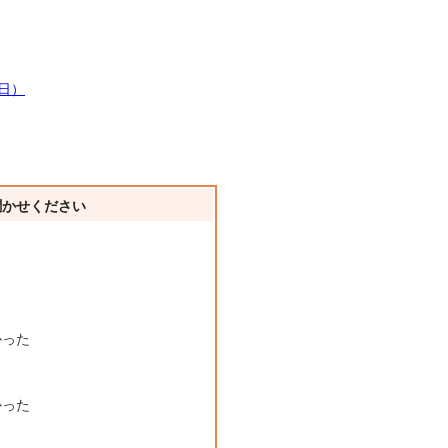
5日）
聞かせください
かった
かった