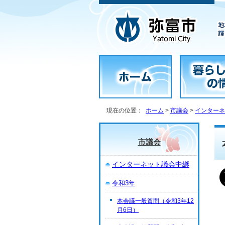
現在の位置：
ホーム
>
市議会
>
インターネ
市議会
インターネット議会中継
令和3年
本会議一般質問（令和3年12
月6日）