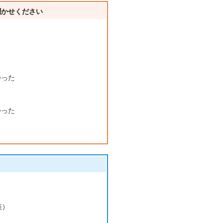
聞かせください
かった
かった
表）