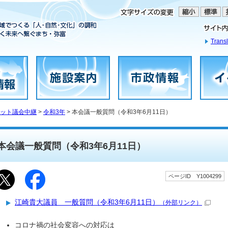
Transl
ット議会中継
>
令和3年
> 本会議一般質問（令和3年6月11日）
本会議一般質問（令和3年6月11日）
ページID Y1004299
江崎貴大議員 一般質問（令和3年6月11日）
（外部リンク）
コロナ禍の社会変容への対応は