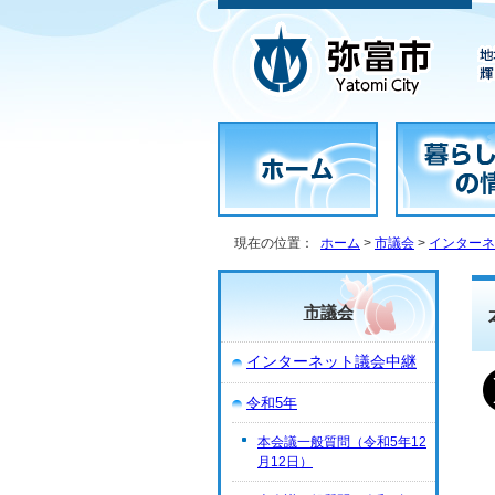
現在の位置：
ホーム
>
市議会
>
インターネ
市議会
インターネット議会中継
令和5年
本会議一般質問（令和5年12
月12日）