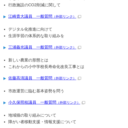
行政施設のCO2削減に関して
江崎貴大議員 一般質問
（外部リンク）
デジタル化推進に向けて
生涯学習の体系的な取り組みを
三浦義光議員 一般質問
（外部リンク）
新しい農業の形態とは
これからの小中学校長寿命化改良工事とは
佐藤高清議員 一般質問
（外部リンク）
市政運営に臨む基本姿勢を問う
小久保照枝議員 一般質問
（外部リンク）
地域猫の取り組みについて
障がい者移動支援・情報支援について