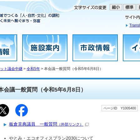
Transl
ット議会中継
>
令和5年
> 本会議一般質問（令和5年6月8日）
本会議一般質問（令和5年6月8日）
ページID Y1005400
板倉克典議員 一般質問
（外部リンク）
やとみ・エコオフィスプラン2030について