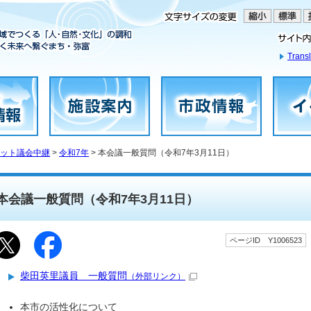
Transl
ット議会中継
>
令和7年
> 本会議一般質問（令和7年3月11日）
本会議一般質問（令和7年3月11日）
ページID Y1006523
柴田英里議員 一般質問
（外部リンク）
本市の活性化について