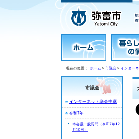
現在の位置：
ホーム
>
市議会
>
インターネ
市議会
インターネット議会中継
令和7年
本会議一般質問（令和7年12
月10日）