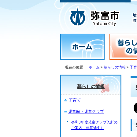
現在の位置：
ホーム
>
暮らしの情報
>
子育
暮らしの情報
子育て
児童館・児童クラブ
令和8年度児童クラブ入所の
ご案内（年度途中）