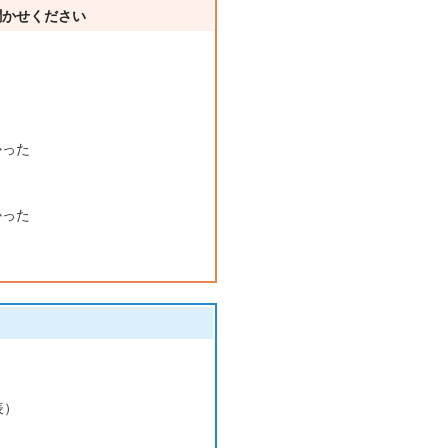
聞かせください
かった
かった
表）