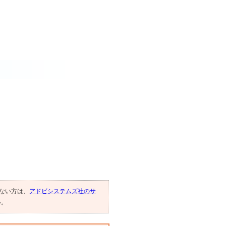
でない方は、
アドビシステムズ社のサ
い。