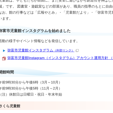
児童館は、子どもたちが自由に、また安全に遊びながら創造性を伸ばし
城」です。 図書室・遊戯室などの部屋があり、職員の指導のもとに自
なお、館の行事などは「広報やとみ」・「児童館だより」・「弥富市児
います。
弥富市児童館インスタグラムを始めました
活動の様子やイベント情報などを発信しています。
弥富市児童館インスタグラム
（外部リンク）
弥富市児童館Instagram（インスタグラム）アカウント運用方針 （PDF
開館時間
午前9時30分から午後6時（3月～10月）
午前9時30分から午後5時（11月～2月）
（注）休館日は日曜日・祝日・年末年始
さくら児童館