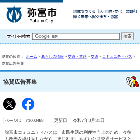
現在の位置：
ホーム
>
暮らしの情報
>
交通・道路
>
交通
>
コミュニティバス
>
協賛広告募集
協賛広告募集
ページID Y1000499
更新日 令和7年3月31日
弥富市コミュニティバスは、市民生活の利便性向上のため、今後
も改善を繰り返しながら、更に利用しやすい公共交通サービスと