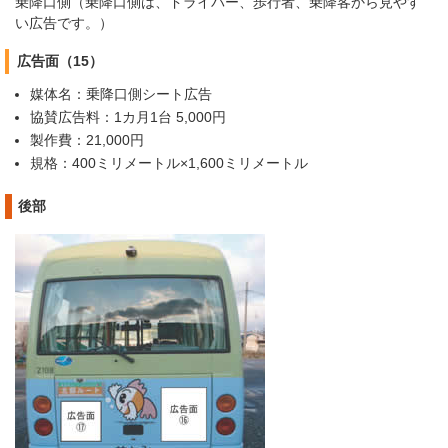
乗降口側（乗降口側は、ドライバー、歩行者、乗降客から見やす
い広告です。）
広告面（15）
媒体名：乗降口側シート広告
協賛広告料：1カ月1台 5,000円
製作費：21,000円
規格：400ミリメートル×1,600ミリメートル
後部