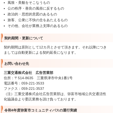
風致・美貌をそこなうもの
公の秩序・善良の風俗に反するもの
政治的・思想的意図のあるもの
旅客、公衆に不快の念をあたえるもの
その他、会社が業務上支障のあるもの
契約期間・更新について
契約期間は原則として12カ月とさせて頂きます。それ以降につき
ましては自動更新による契約延長になります。
お問い合わせ先
三重交通株式会社 広告営業部
住所：〒514-8635 三重県津市中央1番1号
電話番号：059-221-3533
ファクス：059-221-3537
（注）三重交通株式会社広告営業部は、弥富市地域公共交通活性
化協議会より委託業務を請け負っております。
令和4年度弥富市コミュニティバスの運行実績