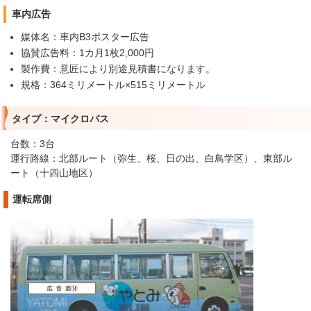
車内広告
媒体名：車内B3ポスター広告
協賛広告料：1カ月1枚2,000円
製作費：意匠により別途見積書になります。
規格：364ミリメートル×515ミリメートル
タイプ：マイクロバス
台数：3台
運行路線：北部ルート（弥生、桜、日の出、白鳥学区）、東部ル
ート（十四山地区）
運転席側