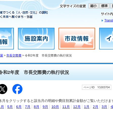
Transl
屋
>
市長交際費
> 令和2年度 市長交際費の執行状況
令和2年度 市長交際費の執行状況
ページID Y1003704
各月をクリックすると該当月の明細や費目別累計金額がご覧いただけま
4月
5月
6月
7月
8月
9月
10月
11月
12月
1月
2月
3月