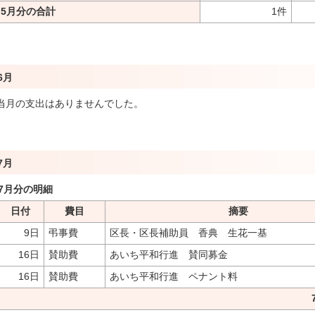
5月分の合計
1件
6月
当月の支出はありませんでした。
7月
7月分の明細
日付
費目
摘要
9日
弔事費
区長・区長補助員 香典 生花一基
16日
賛助費
あいち平和行進 賛同募金
16日
賛助費
あいち平和行進 ペナント料