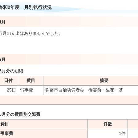
令和2年度 月別執行状況
4月
当月の支出はありませんでした。
5月
5月分の明細
日付
費目
摘要
25日
弔事費
弥富市自治功労者会 御霊前・生花一基
5月分の費目別交際費
費目
件数
弔事費
1件