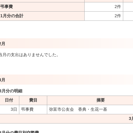
弔事費
2件
1月分の合計
2件
2月
当月の支出はありませんでした。
3月
3月分の明細
日付
費目
摘要
3日
弔事費
弥富市公友会 香典・生花一基
3
3月分の費目別交際費