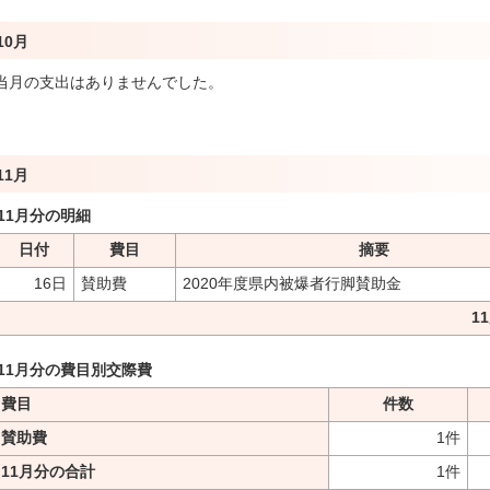
10月
当月の支出はありませんでした。
11月
11月分の明細
日付
費目
摘要
16日
賛助費
2020年度県内被爆者行脚賛助金
1
11月分の費目別交際費
費目
件数
賛助費
1件
11月分の合計
1件