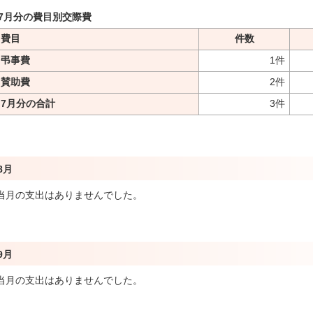
7月分の費目別交際費
費目
件数
弔事費
1件
賛助費
2件
7月分の合計
3件
8月
当月の支出はありませんでした。
9月
当月の支出はありませんでした。