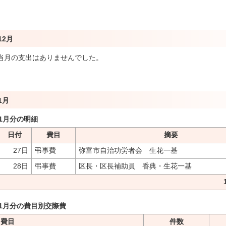
12月
当月の支出はありませんでした。
1月
1月分の明細
日付
費目
摘要
27日
弔事費
弥富市自治功労者会 生花一基
28日
弔事費
区長・区長補助員 香典・生花一基
1月分の費目別交際費
費目
件数