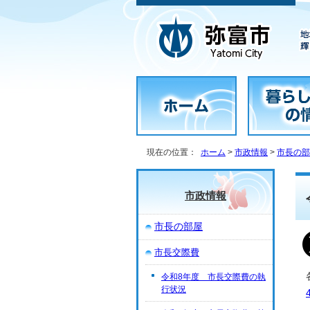
現在の位置：
ホーム
>
市政情報
>
市長の部
市政情報
市長の部屋
市長交際費
令和8年度 市長交際費の執
行状況