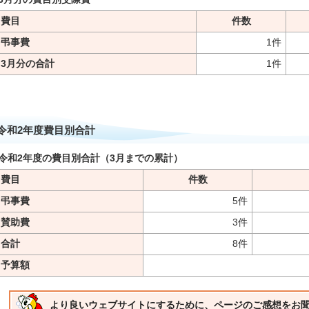
費目
件数
弔事費
1件
3月分の合計
1件
令和2年度費目別合計
令和2年度の費目別合計（3月までの累計）
費目
件数
弔事費
5件
賛助費
3件
合計
8件
予算額
より良いウェブサイトにするために、ページのご感想をお