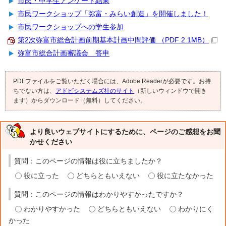
市民・中学生アンケート結果
市民ワークショップ「弥富・みらい創造」を開催しました！
市民ワークショップへの学生参加
第2次弥富市総合計画前期基本計画中間評価 （PDF 2.1MB）
弥富市総合計画審議会 答申
PDFファイルをご覧いただく場合には、Adobe Readerが必要です。お持
ちでない方は、
アドビシステムズ社のサイト
（新しいウィンドウで開き
ます）からダウンロード（無料）してください。
より良いウェブサイトにするために、ページのご感想をお聞
かせください
質問：このページの情報は役に立ちましたか？
役に立った
どちらともいえない
役に立たなかった
質問：このページの情報はわかりやすかったですか？
わかりやすかった
どちらともいえない
わかりにく
かった