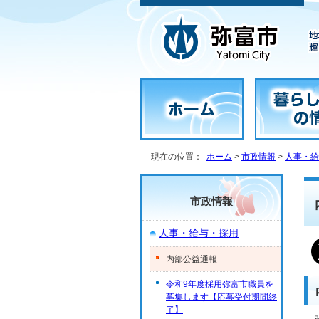
現在の位置：
ホーム
>
市政情報
>
人事・給
市政情報
人事・給与・採用
内部公益通報
令和9年度採用弥富市職員を
募集します【応募受付期間終
了】