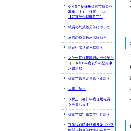
令和9年度採用弥富市職員を
募集します（保育士のみ）
【応募受付期間終了】
職員の懲戒処分等について
過去の職員採用試験情報
障がい者活躍推進計画
会計年度任用職員の登録受付
（※令和8年度以降の登録申
込書追加）
弥富市職員定員適正化計画
人事・給与
保育士（会計年度任用職員）
を募集します
弥富市特定事業主行動計画
官製談合防止法違反及び公契
約関係競売等妨害の容疑によ