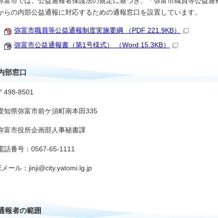
弥富市では、公益通報者保護法の規定に基づき、「弥富市職員等公益通
からの内部公益通報に対応するための通報窓口を設置しています。
弥富市職員等公益通報制度実施要綱 （PDF 221.9KB）
弥富市公益通報書（第1号様式） （Word 15.3KB）
内部窓口
〒498-8501
愛知県弥富市前ケ須町南本田335
弥富市役所企画部人事秘書課
電話番号：0567-65-1111
Eメール：jinji@city.yatomi.lg.jp
通報者の範囲