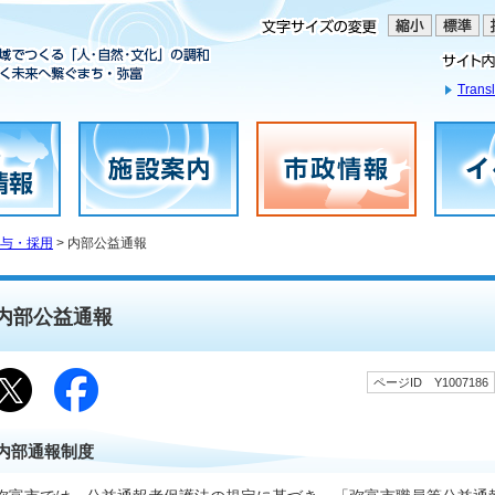
Transl
与・採用
> 内部公益通報
内部公益通報
ページID Y1007186
内部通報制度