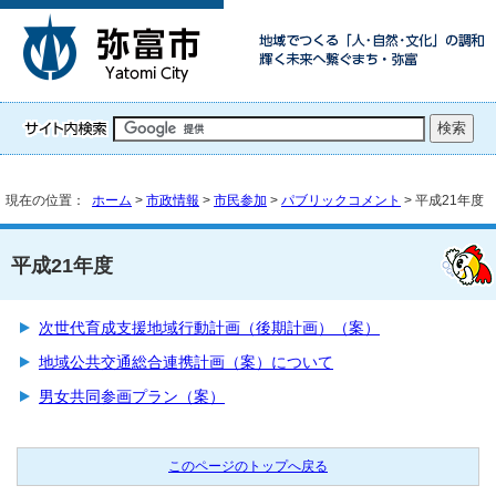
現在の位置：
ホーム
>
市政情報
>
市民参加
>
パブリックコメント
> 平成21年度
平成21年度
次世代育成支援地域行動計画（後期計画）（案）
地域公共交通総合連携計画（案）について
男女共同参画プラン（案）
このページのトップへ戻る