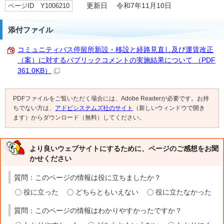
ページID Y1006210
更新日 令和7年11月10日
添付ファイル
コミュニティバス停留所新設・移設と経路見直し及び運賃改正
（案）に対するパブリックコメントの実施結果について （PDF
361.0KB）
PDFファイルをご覧いただく場合には、Adobe Readerが必要です。お持
ちでない方は、
アドビシステムズ社のサイト
（新しいウィンドウで開き
ます）からダウンロード（無料）してください。
より良いウェブサイトにするために、ページのご感想をお聞
かせください
質問：このページの情報は役に立ちましたか？
役に立った
どちらともいえない
役に立たなかった
質問：このページの情報はわかりやすかったですか？