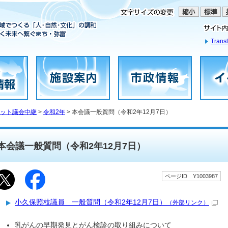
Transl
ット議会中継
>
令和2年
> 本会議一般質問（令和2年12月7日）
本会議一般質問（令和2年12月7日）
ページID Y1003987
小久保照枝議員 一般質問（令和2年12月7日）
（外部リンク）
乳がんの早期発見とがん検診の取り組みについて