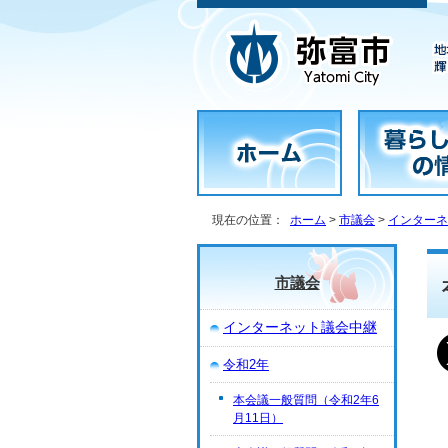
現在の位置：
ホーム
>
市議会
>
インターネ
市議会
インターネット議会中継
令和2年
本会議一般質問（令和2年6
月11日）