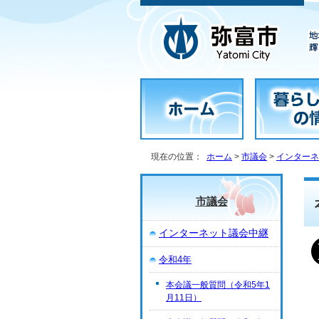
現在の位置：
ホーム
>
市議会
>
インターネ
市議会
インターネット議会中継
令和4年
本会議一般質問（令和5年1
月11日）