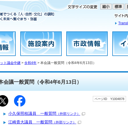
Transl
ット議会中継
>
令和4年
> 本会議一般質問（令和4年6月13日）
本会議一般質問（令和4年6月13日）
ページID Y1004878
小久保照枝議員 一般質問
（外部リンク）
江崎貴大議員 一般質問
（外部リンク）